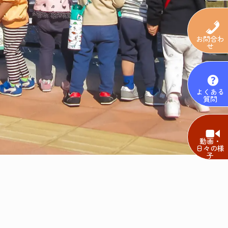
お問合わ
せ
よくある
質問
動画・
日々の様
子