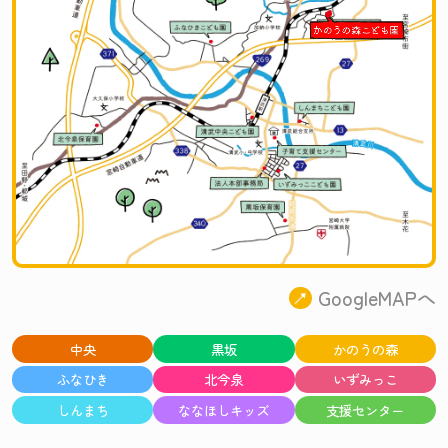
GoogleMAPへ
中央
黒坂
かのうの森
ふなひき
北今泉
いずみっこ
しんまち
ななほしキッズ
支援センター