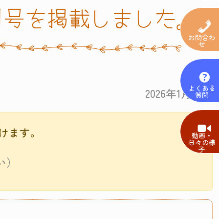
月号を掲載しました。
お問合わ
せ
よくある
2026年1月30日
質問
けます。
動画・
日々の様
子
い）